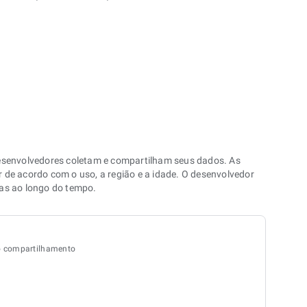
senvolvedores coletam e compartilham seus dados. As
 de acordo com o uso, a região e a idade. O desenvolvedor
das ao longo do tempo.
o compartilhamento