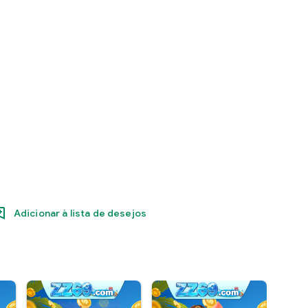
Adicionar à lista de desejos