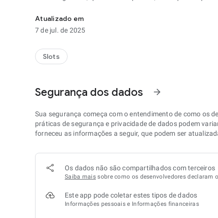
Atualizado em
7 de jul. de 2025
Slots
Segurança dos dados
arrow_forward
Sua segurança começa com o entendimento de como os de
práticas de segurança e privacidade de dados podem variar
forneceu as informações a seguir, que podem ser atualiza
Os dados não são compartilhados com terceiros
Saiba mais
sobre como os desenvolvedores declaram 
Este app pode coletar estes tipos de dados
Informações pessoais e Informações financeiras