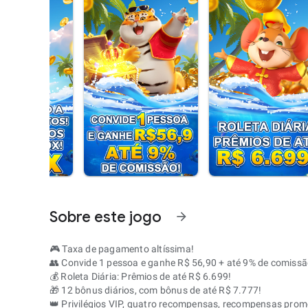
Sobre este jogo
arrow_forward
🎮 Taxa de pagamento altíssima!
👥 Convide 1 pessoa e ganhe R$ 56,90 + até 9% de comissã
💰 Roleta Diária: Prêmios de até R$ 6.699!
🎁 12 bônus diários, com bônus de até R$ 7.777!
👑 Privilégios VIP, quatro recompensas, recompensas promo